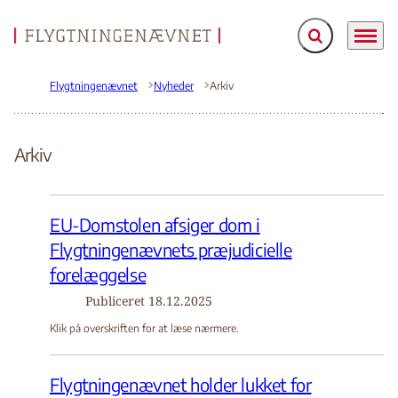
Fold søgefelt ud
Menu
Gå til forsiden
Flygtningenævnet
Nyheder
Arkiv
Arkiv
EU-Domstolen afsiger dom i
Flygtningenævnets præjudicielle
forelæggelse
Publiceret
18.12.2025
Klik på overskriften for at læse nærmere.
Flygtningenævnet holder lukket for