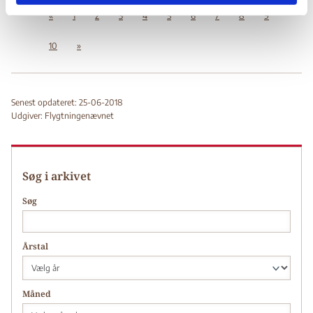
«
1
2
3
4
5
6
7
8
9
10
»
Senest opdateret: 25-06-2018
Udgiver: Flygtningenævnet
Søg i arkivet
Søg
Årstal
Måned