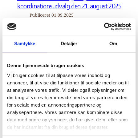
koordinationsudvalg den 21. august 2025
Publiceret
01.09.2025
Klik på overskriften for at læse nærmere.
Flygtningenævnets beretning 2024 er
Samtykke
Detaljer
Om
udkommet
Publiceret
04.08.2025
Denne hjemmeside bruger cookies
Klik på overskriften for at læse nærmere.
Vi bruger cookies til at tilpasse vores indhold og
annoncer, til at vise dig funktioner til sociale medier og til
Referat af møde i Flygtningenævnets
at analysere vores trafik. Vi deler også oplysninger om
din brug af vores hjemmeside med vores partnere inden
koordinationsudvalg den 30. juni 2025
for sociale medier, annonceringspartnere og
Publiceret
15.07.2025
analysepartnere. Vores partnere kan kombinere disse
Klik på overskriften for at læse nærmere.
data med andre oplysninger, du har givet dem, eller som
de har indsamlet fra din brug af deres tjenester.
Flygtningenævnet ophæver berostillelsen af