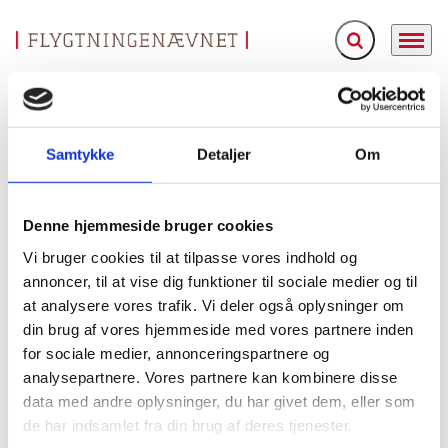
Fold søgefelt ud
Menu
Gå til forsiden
Flygtningenævnet
Om Flygtningenævnet
Koordinationsudvalget
Samtykke
Detaljer
Om
Koordinationsudvalget
Denne hjemmeside bruger cookies
Koordinationsudvalget er sammensat på samme måde som et almindeligt
nævn og består så vidt muligt af faste medlemmer, jf. udlændingelovens § 53,
Vi bruger cookies til at tilpasse vores indhold og
stk. 7.
annoncer, til at vise dig funktioner til sociale medier og til
Koordinationsudvalget består for tiden af Flygtningenævnets formand,
at analysere vores trafik. Vi deler også oplysninger om
landsdommer Ib Hounsgaard Trabjerg, kontorchef Øzlem Gencay Akar
din brug af vores hjemmeside med vores partnere inden
(Udlændinge- og, Integrationsministeriet) og advokat Eddie O. R. Khawaja
for sociale medier, annonceringspartnere og
(Advokatrådet).
analysepartnere. Vores partnere kan kombinere disse
Udvalgets opgaver er nærmere beskrevet i
Flygtningenævnets
data med andre oplysninger, du har givet dem, eller som
forretningsorden §§ 17-19
.
de har indsamlet fra din brug af deres tjenester.
Møder i koordinationsudvalget afholdes med passende mellemrum - typisk