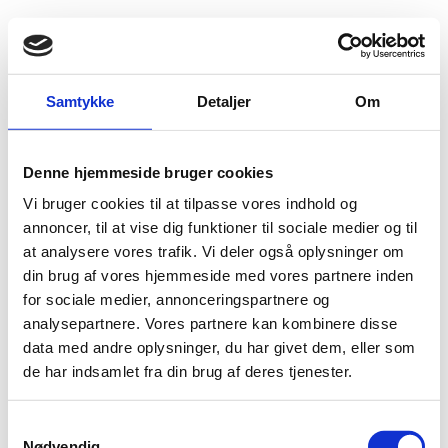
Fold søgefelt ud
Menu
Gå til forsiden
Flygtningenævnet
Publikationer og notater
Samtykke
Detaljer
Om
Publikationer og notater
Denne hjemmeside bruger cookies
Vi bruger cookies til at tilpasse vores indhold og
På denne side kan du finde udgivelser og publikationer fra Flygtningenævnet,
annoncer, til at vise dig funktioner til sociale medier og til
herunder:
at analysere vores trafik. Vi deler også oplysninger om
årsrapporter
din brug af vores hjemmeside med vores partnere inden
beretninger
for sociale medier, annonceringspartnere og
m.v.
analysepartnere. Vores partnere kan kombinere disse
data med andre oplysninger, du har givet dem, eller som
Senest opdateret: 09-11-2007
de har indsamlet fra din brug af deres tjenester.
Udgiver: Flygtningenævnet
S
Nødvendig