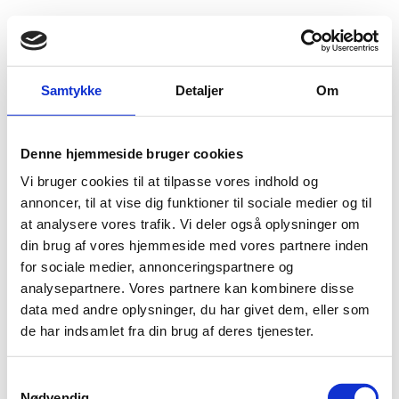
Fold søgefelt ud
Menu
Gå til forsiden
Flygtningenævnet
Baggrundsmateriale
Samtykke
Detaljer
Om
Fråga – svar. Eritrea: Permissioner i den eritreanska nationaltjänsten
Denne hjemmeside bruger cookies
Fråga – svar. Eritrea: Permissioner i den eritreanska
Vi bruger cookies til at tilpasse vores indhold og
nationaltjänsten
annoncer, til at vise dig funktioner til sociale medier og til
at analysere vores trafik. Vi deler også oplysninger om
Bilag 301
27.05.2018
Migrationsverket (LIFOS)
Eritrea (I)
din brug af vores hjemmeside med vores partnere inden
Indeholder oplysninger om mulighederne og vilkårene for
for sociale medier, annonceringspartnere og
orlov fra nationaltjeneste.
analysepartnere. Vores partnere kan kombinere disse
data med andre oplysninger, du har givet dem, eller som
Download
de har indsamlet fra din brug af deres tjenester.
S
Nødvendig