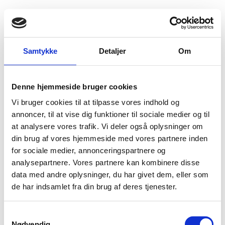
Fold søgefelt ud
Menu
Gå til forsiden
Flygtningenævnet
Baggrundsmateriale
Samtykke
Detaljer
Om
2016 Report on International Religious Freedom – Kina (Hong Kong)
Denne hjemmeside bruger cookies
2016 Report on International Religious Freedom –
Vi bruger cookies til at tilpasse vores indhold og
Kina (Hong Kong)
annoncer, til at vise dig funktioner til sociale medier og til
at analysere vores trafik. Vi deler også oplysninger om
Bilag 464
14.08.2017
US Department of State (USDoS)
Kina (II)
din brug af vores hjemmeside med vores partnere inden
Indeholder oplysninger om trosretninger og
for sociale medier, annonceringspartnere og
religionsfrihed.
analysepartnere. Vores partnere kan kombinere disse
data med andre oplysninger, du har givet dem, eller som
Download
de har indsamlet fra din brug af deres tjenester.
S
Nødvendig