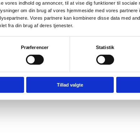
se vores indhold og annoncer, til at vise dig funktioner til sociale
Bilag 419
04.2016
Landinfo
Rusland (I)
oplysninger om din brug af vores hjemmeside med vores partnere i
er oplysninger om familiesammenføring i Rusland.
ysepartnere. Vores partnere kan kombinere disse data med andr
et fra din brug af deres tjenester.
wnload
Præferencer
Statistik
Digital Post - Borger
Digital Post - Virksomheder
Tillad valgte
Tilgængelighedserklæring
Relevante links