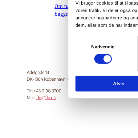
Vi bruger cookies til at tilpas
Om nævnets
26.
vores trafik. Vi deler også 
baggrundsmateriale
Indehold
annonceringspartnere og anal
dem, eller som de har indsaml
Do
S
Nødvendig
a
m
t
y
Adelgade 13
k
DK-1304 København K
Afvis
k
Tlf: +45 6198 3700
e
Mail:
fln@fln.dk
v
a
l
g