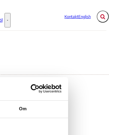
Kontakt
English
Fold søgefelt ud
il
Flere links
Information til - Flere links
Om