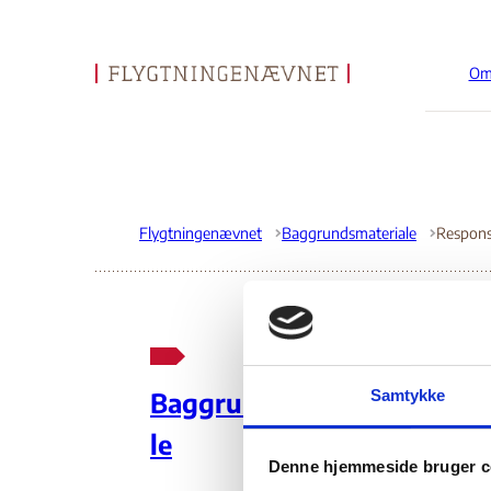
Om
Gå til forsiden
Flygtningenævnet
Baggrundsmateriale
Re
Samtykke
Baggrundsmateria
Fa
le
Denne hjemmeside bruger c