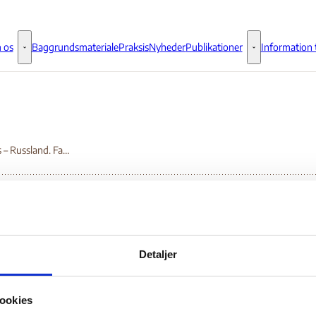
 os
Baggrundsmateriale
Praksis
Nyheder
Publikationer
Information t
Om os - Flere links
Publikationer - 
Respons – Russland. Familiegjenforening.
spons – Russland.
Detaljer
miliegjenforening.
ookies