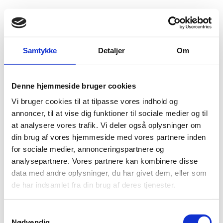
Fold søgefelt ud
Menu
Gå til forsiden
Flygtningenævnet
Baggrundsmateriale
Samtykke
Detaljer
Om
Freedom of the Net 2013 – China
Denne hjemmeside bruger cookies
Freedom of the Net 2013 – China
Vi bruger cookies til at tilpasse vores indhold og
Bilag 334
annoncer, til at vise dig funktioner til sociale medier og til
03.10.2013
Freedom House
Kina (II)
at analysere vores trafik. Vi deler også oplysninger om
Indeholder oplysninger om ytringsfrihed, herunder
din brug af vores hjemmeside med vores partnere inden
forholdene for
bloggere
. Videre oplysninger om risikoen
for sociale medier, annonceringspartnere og
for bortførsel, fængsling og tortur.
analysepartnere. Vores partnere kan kombinere disse
Download
data med andre oplysninger, du har givet dem, eller som
de har indsamlet fra din brug af deres tjenester.
S
Nødvendig