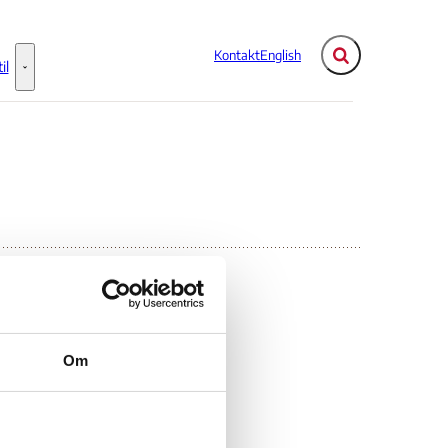
Kontakt
English
Fold søgefelt ud
il
Flere links
Information til - Flere links
Om