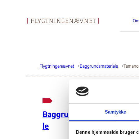
Om
Gå til forsiden
Flygtningenævnet
Baggrundsmateriale
Te
Samtykke
Baggrundsmateria
Si
le
Denne hjemmeside bruger c