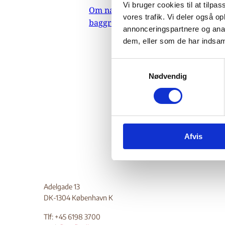
Sø
Vi bruger cookies til at tilpas
Om nævnets
vores trafik. Vi deler også 
baggrundsmateriale
annonceringspartnere og anal
dem, eller som de har indsaml
27
Indehold
S
samt fr
Nødvendig
a
overgre
m
Resist
t
y
Do
k
Afvis
k
e
v
a
l
Adelgade 13
g
DK-1304 København K
Tlf: +45 6198 3700