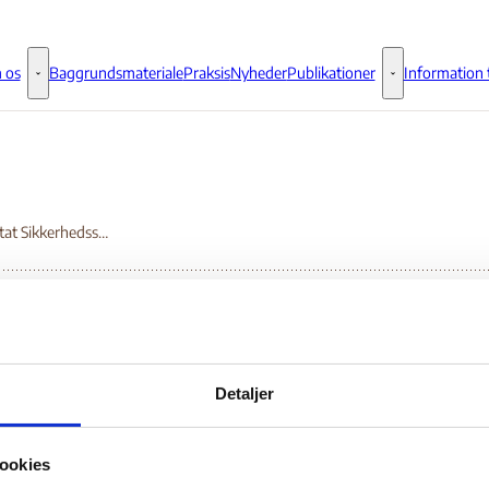
 os
Baggrundsmateriale
Praksis
Nyheder
Publikationer
Information t
Om os - Flere links
Publikationer - 
Temanotat Sikkerhedssituationen i Sør-Sudan
manotat
Detaljer
kkerhedssituationen i
ookies