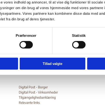
r-Sudan
se vores indhold og annoncer, til at vise dig funktioner til sociale
oplysninger om din brug af vores hjemmeside med vores partnere i
ysepartnere. Vores partnere kan kombinere disse data med andr
et fra din brug af deres tjenester.
Bilag 156
.02.2008
Landinfo
Sudan (I)
sikkerhedssituation
er oplysninger om den generelle
i Syd-S
edsprocessen mellem Nord- og Syd-Sudan. Endvidere oplysning
Præferencer
Statistik
b mod civilbefolkningen
oprørsgruppe
og oplysninger om
ance Army
(LR
A)
wnload
Tillad valgte
Digital Post - Borger
Digital Post - Virksomheder
Tilgængelighedserklæring
Relevante links