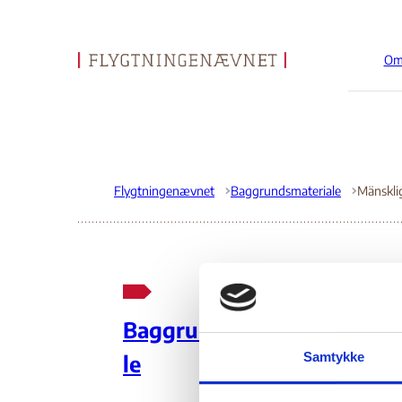
Om
Gå til forsiden
Flygtningenævnet
Baggrundsmateriale
Män
Baggrundsmateria
Li
Samtykke
le