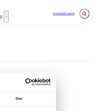
Kontakt
English
Fold søgefelt ud
il
Flere links
Information til - Flere links
Om