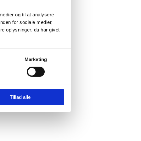
non (I)
 medier og til at analysere
tuation,
nden for sociale medier,
inister
e oplysninger, du har givet
valget i
sstraf
Marketing
ngs- og
 børn,
e for
Tillad alle