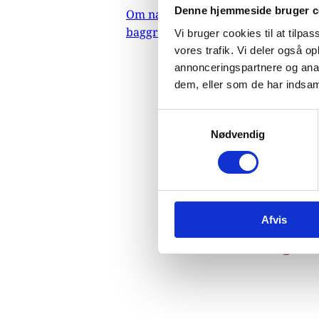
Denne hjemmeside bruger c
Om nævnets
03
baggrundsmateriale
Vi bruger cookies til at tilpas
Indehold
vores trafik. Vi deler også 
herunder
annonceringspartnere og anal
Rafiq Ha
dem, eller som de har indsaml
maj/juni
anvende
S
palæstin
Nødvendig
a
samt om 
m
retsfor
t
forsaml
y
homose
k
palæsti
Afvis
k
e
Do
v
a
l
g