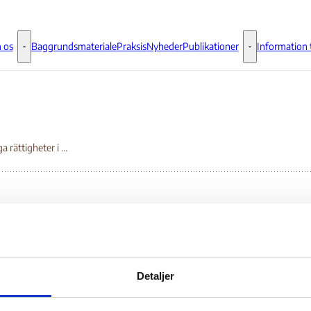
 os
Baggrundsmateriale
Praksis
Nyheder
Publikationer
Information t
Om os - Flere links
Publikationer - 
Mänskliga rättigheter i Libanon 2005
skliga rättigheter i
banon 2005
Detaljer