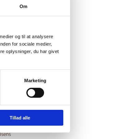
Om
 medier og til at analysere
nden for sociale medier,
e oplysninger, du har givet
elle
per,
ne i
hold.
Marketing
fra The
yn til
d civilt
draget
Tillad alle
ing in
tion.
lsens