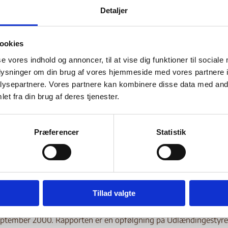
 den 14.- 27. oktober
Detaljer
00
ookies
se vores indhold og annoncer, til at vise dig funktioner til sociale
oplysninger om din brug af vores hjemmeside med vores partnere i
Bilag 58
12.2000
Udlændingestyrelsen (US)
Georgien (I)
ysepartnere. Vores partnere kan kombinere disse data med andr
er oplysninger om den generelle sikkerhedssituation samt gener
et fra din brug af deres tjenester.
paramilitære grup
e og menneskeretlige forhold, herunder om
tpartierne, retssystemet, ind- og udrejseforhold, forholde
lsesområderne Abkhasien og Sydossetien
militærfor
samt
Præferencer
Statistik
ag
er vedlagt: Kort over Georgien, Kort over Galiområdet, Leder 
 Times, 18. oktober 2000, Uddrag af lovbestemmelser med hens
r unddragelse og desertering, Lov om værnepligtens opfyldelse ve
 Uddrag af Annual Report. Public Defender of Georgia, 1999. Ud
Tillad valgte
 del 1 og 2, Uddrag af rapporten Irregular Migration and Traffick
. The Case og Georgia. IOM International Organization for Migra
september 2000. Rapporten er en opfølgning på Udlændingestyre