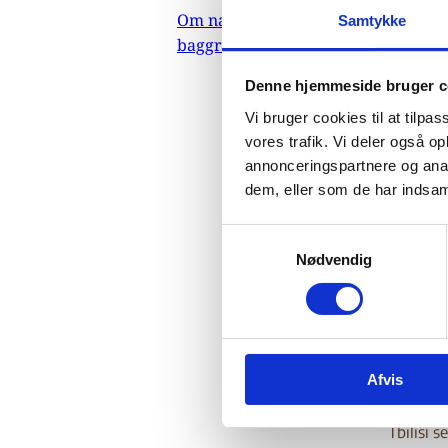
fra
Om nævnets
Samtykke
baggrundsmateriale
20
Denne hjemmeside bruger c
Vi bruger cookies til at tilpas
vores trafik. Vi deler også 
01.
annonceringspartnere og anal
Indehold
dem, eller som de har indsaml
politisk
Zviadis
S
løsrive
Nødvendig
a
bil
Som
m
Georgian
t
straf fo
y
arbejde,
k
Afvis
k
omfatter
e
Migrants
v
Tbilisi 