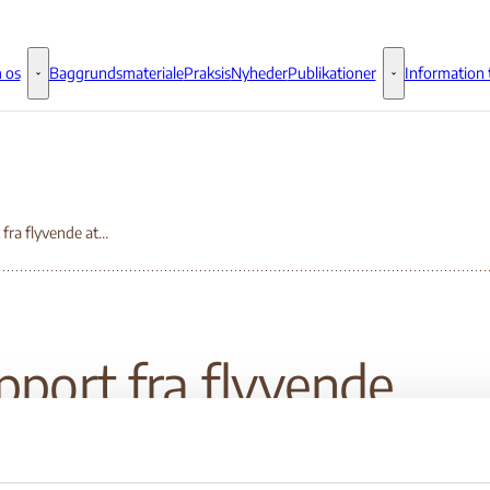
 os
Baggrundsmateriale
Praksis
Nyheder
Publikationer
Information t
Om os - Flere links
Publikationer - 
Rapport fra flyvende attaché mission til Georgien fra den 14.- 27. oktober 2000
pport fra flyvende
aché mission til Georg