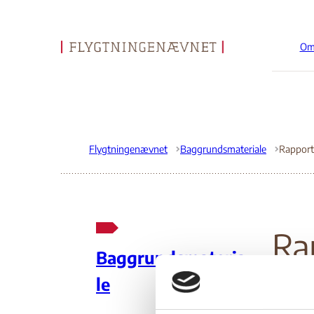
Om
Gå til forsiden
Flygtningenævnet
Baggrundsmateriale
Ra
Baggrundsmateria
att
le