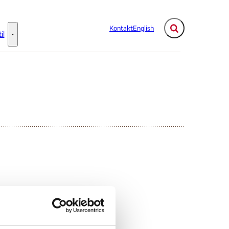
Kontakt
English
Fold søgefelt ud
il
Flere links
Information til - Flere links
ien