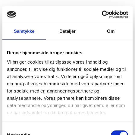
Fold søgefelt ud
Menu
Gå til forsiden
Flygtningenævnet
Baggrundsmateriale
Samtykke
Detaljer
Om
Udlændingestyrelsens rapport fra fact-finding mission til Bujumbura, Burundi og Kinshasa, Den Demokratisk Republik Congo
Denne hjemmeside bruger cookies
Udlændingestyrelsens rapport fra fact-finding
Vi bruger cookies til at tilpasse vores indhold og
mission til Bujumbura, Burundi og Kinshasa, Den
annoncer, til at vise dig funktioner til sociale medier og til
Demokratisk Republik Congo
at analysere vores trafik. Vi deler også oplysninger om
din brug af vores hjemmeside med vores partnere inden
Bilag 71
01.10.1999
Udlændingestyrelsen (US)
Den Demokratiske Republik Congo (I)
for sociale medier, annonceringspartnere og
analysepartnere. Vores partnere kan kombinere disse
Oplysninger om den generelle
data med andre oplysninger, du har givet dem, eller som
menneskerettighedssituation, herunder om forholdet for
de har indsamlet fra din brug af deres tjenester.
etniske grupper, forhold for medlemmer af politiske partier
og menneskerettighedsorganisationer, ansatte i
S
Mobutoadministrationen, fængsler, udrejseforhold og
Nødvendig