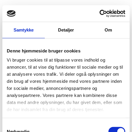
Fold søgefelt ud
Menu
Gå til forsiden
Flygtningenævnet
Baggrundsmateriale
Samtykke
Detaljer
Om
Human Rights Violations against Shi’a Religious Leaders and their followers
Denne hjemmeside bruger cookies
Human Rights Violations against Shi’a Religious
Vi bruger cookies til at tilpasse vores indhold og
Leaders and their followers
annoncer, til at vise dig funktioner til sociale medier og til
at analysere vores trafik. Vi deler også oplysninger om
Bilag 189
03.06.1997
Amnesty International (AI)
Iran (I)
din brug af vores hjemmeside med vores partnere inden
Shia-
Human Rights Om forfølgelse, særligt siden 1995, af
for sociale medier, annonceringspartnere og
muslimske ledere
arrestationer,
, herunder
analysepartnere. Vores partnere kan kombinere disse
fængslinger, anvendelse af tortur og legemsstraffe
data med andre oplysninger, du har givet dem, eller som
(piskning). Rapporten indeholder en gennemgang af en
de har indsamlet fra din brug af deres tjenester.
række konkrete sager.
Download
S
Nødvendig