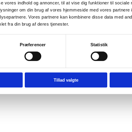
se vores indhold og annoncer, til at vise dig funktioner til sociale
wnload
oplysninger om din brug af vores hjemmeside med vores partnere i
ysepartnere. Vores partnere kan kombinere disse data med andr
et fra din brug af deres tjenester.
Præferencer
Statistik
Digital Post - Borger
Digital Post - Virksomheder
Tillad valgte
Tilgængelighedserklæring
Relevante links