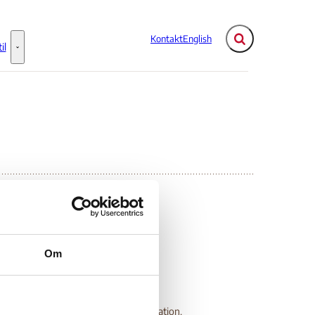
Kontakt
English
Fold søgefelt ud
il
Flere links
Information til - Flere links
026 - Sudan
Om
-hedsmæssige og menneskeretlige situation.