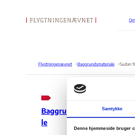
Om
Gå til forsiden
Flygtningenævnet
Baggrundsmateriale
Sudan 
Fr
Samtykke
Baggrundsmateria
le
19.
Denne hjemmeside bruger c
Omhandler