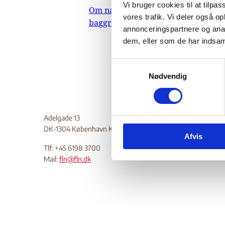
Vi bruger cookies til at tilpas
Om nævnets
Do
vores trafik. Vi deler også 
baggrundsmateriale
annonceringspartnere og anal
dem, eller som de har indsaml
S
Nødvendig
a
m
t
y
Adelgade 13
k
DK-1304 København K
Afvis
k
Tlf: +45 6198 3700
e
Mail:
fln@fln.dk
v
a
l
g