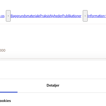
 os
Baggrundsmateriale
Praksis
Nyheder
Publikationer
Information t
Om os - Flere links
Publikationer - 
1000
eedom in the World 2
Detaljer
Bilag 1000
03.2026
Freedom House
Sudan (I)
ookies
 begivenheder i 2025 og indeholder oplysninger om den politiske, sikker