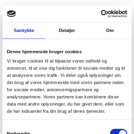
Fold søgefelt ud
Menu
Gå til forsiden
Flygtningenævnet
Baggrundsmateriale
Kina 846
Samtykke
Detaljer
Om
Freedom in the World 2026, Tibet
Denne hjemmeside bruger cookies
Vi bruger cookies til at tilpasse vores indhold og
Bilag 846
19.03.2026
Freedom House
Kina (II)
annoncer, til at vise dig funktioner til sociale medier og til
Download
at analysere vores trafik. Vi deler også oplysninger om
din brug af vores hjemmeside med vores partnere inden
for sociale medier, annonceringspartnere og
analysepartnere. Vores partnere kan kombinere disse
data med andre oplysninger, du har givet dem, eller som
de har indsamlet fra din brug af deres tjenester.
S
Adelgade 13
Nødvendig