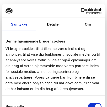
Fold søgefelt ud
Menu
Gå til forsiden
Flygtningenævnet
Baggrundsmateriale
Grækenland 243
Samtykke
Detaljer
Om
Asylum procedure statistics in Greece 2025
Denne hjemmeside bruger cookies
Vi bruger cookies til at tilpasse vores indhold og
Bilag 243
31.03.2026
Refugee Support Aegean (RSA)
Grækenland (II)
annoncer, til at vise dig funktioner til sociale medier og til
Download
at analysere vores trafik. Vi deler også oplysninger om
din brug af vores hjemmeside med vores partnere inden
for sociale medier, annonceringspartnere og
analysepartnere. Vores partnere kan kombinere disse
data med andre oplysninger, du har givet dem, eller som
de har indsamlet fra din brug af deres tjenester.
S
Adelgade 13
Nødvendig