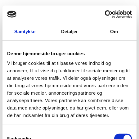
Fold søgefelt ud
Menu
Gå til forsiden
Flygtningenævnet
Baggrundsmateriale
Burundi 456
Samtykke
Detaljer
Om
Report - What it's like to be a journalist in Africa’s
Denne hjemmeside bruger cookies
Great Lakes region
Vi bruger cookies til at tilpasse vores indhold og
annoncer, til at vise dig funktioner til sociale medier og til
Bilag 456
31.03.2026
Reporters Sans Frontières (RSF)
Burundi (II)
at analysere vores trafik. Vi deler også oplysninger om
Download
din brug af vores hjemmeside med vores partnere inden
for sociale medier, annonceringspartnere og
analysepartnere. Vores partnere kan kombinere disse
data med andre oplysninger, du har givet dem, eller som
de har indsamlet fra din brug af deres tjenester.
S
Nødvendig