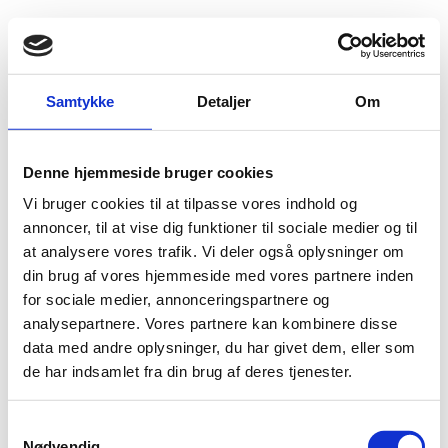
Fold søgefelt ud
Menu
Gå til forsiden
Flygtningenævnet
Baggrundsmateriale
Afghanistan 1734
Samtykke
Detaljer
Om
Afghanistan – Populations at Risk – Internation
Denne hjemmeside bruger cookies
Coalition for the Responsibility to Protect
Vi bruger cookies til at tilpasse vores indhold og
annoncer, til at vise dig funktioner til sociale medier og til
Bilag 1734
16.03.2026
at analysere vores trafik. Vi deler også oplysninger om
Global Centre for the Responsibility to Protect (GCR2P)
Afghanistan (I)
din brug af vores hjemmeside med vores partnere inden
Indeholder oplysninger om forholdene for
kvinder
og
piger
,
etniske
for sociale medier, annonceringspartnere og
minoriteter
, herunder
hazaraer
, samt
journalister
,
personer med
analysepartnere. Vores partnere kan kombinere disse
forbindelser til den tidligere regering
,
tilbagevendte
og
menneskerettighedsforkæmpere
. Indeholder videre oplysninger om
data med andre oplysninger, du har givet dem, eller som
anvendelse af offentlig afstraffelse og tortur samt den generelle humanitære
de har indsamlet fra din brug af deres tjenester.
situation. Endelig er der oplysninger om
ISKP
og konflikten med
Pakistan
.
Download
S
Nødvendig