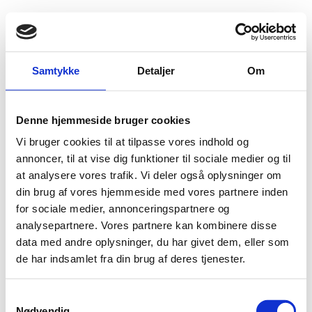
Fold søgefelt ud
Menu
Gå til forsiden
Flygtningenævnet
Baggrundsmateriale
Afghanistan 1744
Samtykke
Detaljer
Om
Death Sentences and Executions 2025
Denne hjemmeside bruger cookies
Vi bruger cookies til at tilpasse vores indhold og
Bilag 1744
18.05.2026
Amnesty International (AI)
Afghanistan (I)
annoncer, til at vise dig funktioner til sociale medier og til
Indeholder oplysninger om anvendelse af dødsstraf og henrettelser i 2025.
at analysere vores trafik. Vi deler også oplysninger om
Download
din brug af vores hjemmeside med vores partnere inden
for sociale medier, annonceringspartnere og
analysepartnere. Vores partnere kan kombinere disse
data med andre oplysninger, du har givet dem, eller som
de har indsamlet fra din brug af deres tjenester.
S
Nødvendig