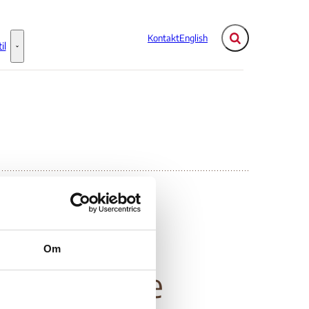
Kontakt
English
Fold søgefelt ud
il
Flere links
Information til - Flere links
nistan -
Om
idance note