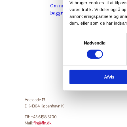
Vi bruger cookies til at tilpas
Om nævnets
30
vores trafik. Vi deler også 
baggrundsmateriale
Indeholde
annonceringspartnere og anal
shiamus
dem, eller som de har indsaml
mennesk
vestlige
S
væbnede 
Nødvendig
a
m
Do
t
y
k
Afvis
k
e
v
a
Adelgade 13
l
DK-1304 København K
g
Tlf: +45 6198 3700
Mail:
fln@fln.dk