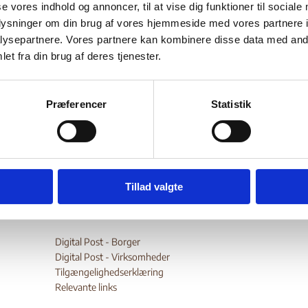
se vores indhold og annoncer, til at vise dig funktioner til sociale
Bilag 1747
.06.2026
European Union Agency for Asylum (EUAA)
Afghanis
oplysninger om din brug af vores hjemmeside med vores partnere i
r oplysninger om forholdene for
kvinder
,
børn
, etniske og religiøse mino
ysepartnere. Vores partnere kan kombinere disse data med andr
limer
,
hinduer
,
sikher
og
salafister
samt
personer ansat af den tidli
et fra din brug af deres tjenester.
erettighedsforkæmpere
,
aktivister
,
personer med mentale handi
 lande
,
personer involveret i blodfejder
og
personer med jordkonfli
grupper, herunder
ISKP
,
Al-Qaida
og
Haqqani-netværket
, og om den g
Præferencer
Statistik
wnload
Tillad valgte
Digital Post - Borger
Digital Post - Virksomheder
Tilgængelighedserklæring
Relevante links