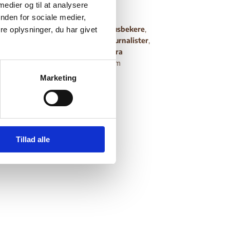
 medier og til at analysere
tan (I)
nden for sociale medier,
riteter, herunder
hazaraer
,
tajikker
,
usbekere
,
e oplysninger, du har givet
gere regering
,
LGBT+-personer
,
journalister
,
kap
,
personer der vender tilbage fra
kter
. Indeholder videre oplysninger om
enerelle sikkerhedssituation.
Marketing
Tillad alle