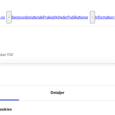
 os
Baggrundsmateriale
Praksis
Nyheder
Publikationer
Information t
Om os - Flere links
Publikationer - 
stan 1747
untry Guidance: Afgha
Detaljer
mmon analysis and gu
ookies