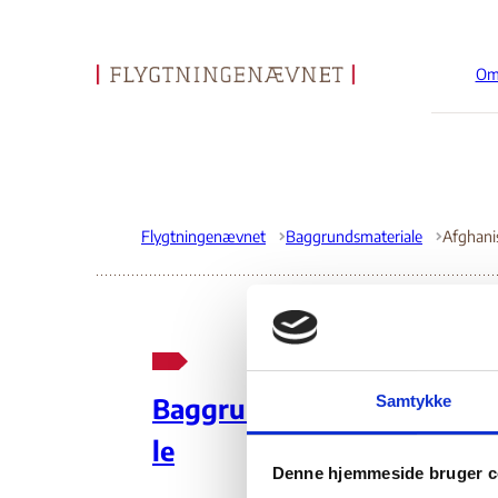
Om
Gå til forsiden
Flygtningenævnet
Baggrundsmateriale
Afghani
Co
Samtykke
Baggrundsmateria
Co
le
Denne hjemmeside bruger c