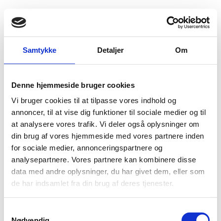
Fold søgefelt ud
Menu
Gå til forsiden
Flygtningenævnet
Baggrundsmateriale
Diverse Emner 370
Samtykke
Detaljer
Om
Country Guidance: explained
Denne hjemmeside bruger cookies
Vi bruger cookies til at tilpasse vores indhold og
Bilag 370
26.02.2026
European Union Agency for Asylum (EUAA)
annoncer, til at vise dig funktioner til sociale medier og til
Diverse emner (I)
at analysere vores trafik. Vi deler også oplysninger om
Indeholder en guide til EUAA’s Country Guides.
din brug af vores hjemmeside med vores partnere inden
Download
for sociale medier, annonceringspartnere og
analysepartnere. Vores partnere kan kombinere disse
data med andre oplysninger, du har givet dem, eller som
de har indsamlet fra din brug af deres tjenester.
S
Nødvendig