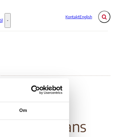
Kontakt
English
Fold søgefelt ud
il
Flere links
Information til - Flere links
man rights
Om
bisexual, trans