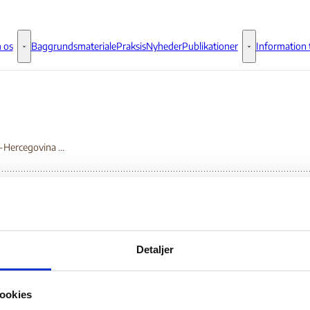
 os
Baggrundsmateriale
Praksis
Nyheder
Publikationer
Information t
Om os - Flere links
Publikationer - 
Bosnien-Hercegovina 447
nual review of the hu
Detaljer
uation of lesbian, gay, 
ookies