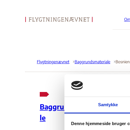
Om
Gå til forsiden
Flygtningenævnet
Baggrundsmateriale
An
Samtykke
Baggrundsmateria
sit
le
Denne hjemmeside bruger c