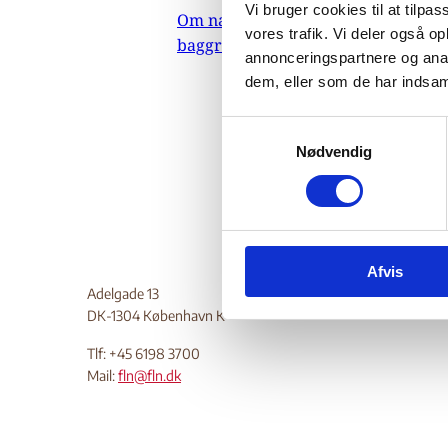
an
Vi bruger cookies til at tilpas
Om nævnets
vores trafik. Vi deler også 
baggrundsmateriale
annonceringspartnere og anal
dem, eller som de har indsaml
28
Do
S
Nødvendig
a
m
t
y
k
Afvis
k
Adelgade 13
e
DK-1304 København K
v
a
Tlf: +45 6198 3700
l
Mail:
fln@fln.dk
g