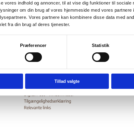
d intersex people
se vores indhold og annoncer, til at vise dig funktioner til sociale
oplysninger om din brug af vores hjemmeside med vores partnere i
ysepartnere. Vores partnere kan kombinere disse data med andr
et fra din brug af deres tjenester.
Bilag 447
.02.2026
ILGA
Bosnien-Hercegovina (II)
wnload
Præferencer
Statistik
Tillad valgte
Digital Post - Borger
Digital Post - Virksomheder
Tilgængelighedserklæring
Relevante links