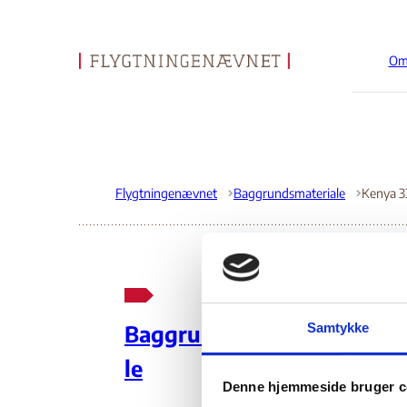
Om
Gå til forsiden
Flygtningenævnet
Baggrundsmateriale
Kenya 3
Ci
Samtykke
Baggrundsmateria
le
27.
Denne hjemmeside bruger c
Do