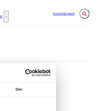
Kontakt
English
Fold søgefelt ud
il
Flere links
Information til - Flere links
Om
ya (II)