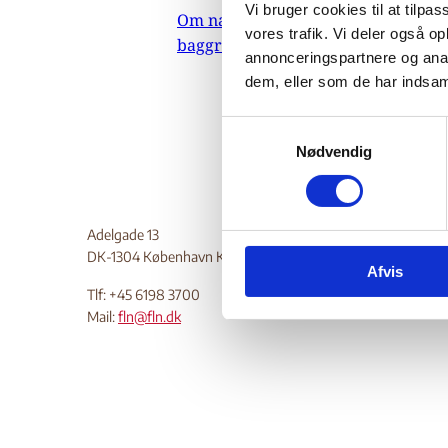
Vi bruger cookies til at tilpas
Om nævnets
vores trafik. Vi deler også 
baggrundsmateriale
annonceringspartnere og anal
dem, eller som de har indsaml
S
Nødvendig
a
m
t
y
Adelgade 13
k
DK-1304 København K
Afvis
k
Tlf: +45 6198 3700
e
Mail:
fln@fln.dk
v
a
l
g