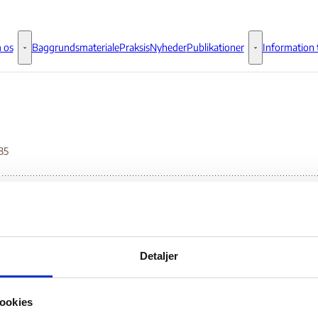
 os
Baggrundsmateriale
Praksis
Nyheder
Publikationer
Information t
Om os - Flere links
Publikationer - 
35
vic freedom monitor
Detaljer
Bilag 335
04.2026
International Center for Not-for-Profit Law (ICNL)
Ken
ookies
wnload