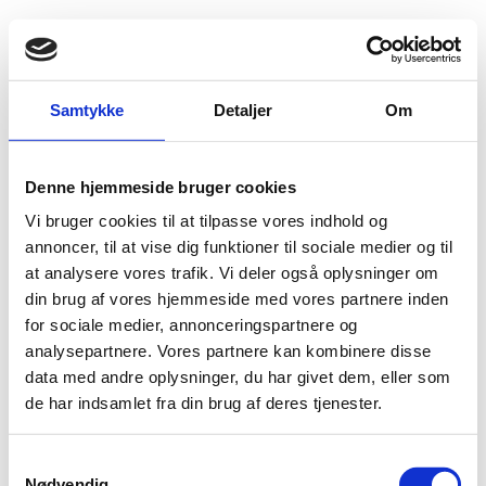
Fold søgefelt ud
Menu
Gå til forsiden
Flygtningenævnet
Baggrundsmateriale
Kenya 334
Samtykke
Detaljer
Om
The State of the Worlds Human Rights 2025
Denne hjemmeside bruger cookies
Vi bruger cookies til at tilpasse vores indhold og
Bilag 334
21.04.2026
Amnesty International (AI)
Kenya (II)
annoncer, til at vise dig funktioner til sociale medier og til
Download
at analysere vores trafik. Vi deler også oplysninger om
din brug af vores hjemmeside med vores partnere inden
for sociale medier, annonceringspartnere og
analysepartnere. Vores partnere kan kombinere disse
data med andre oplysninger, du har givet dem, eller som
de har indsamlet fra din brug af deres tjenester.
S
Adelgade 13
Nødvendig