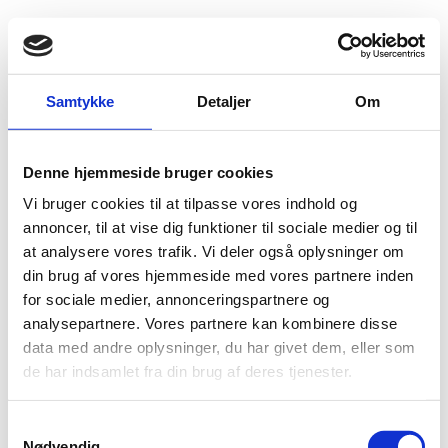
Fold søgefelt ud
Menu
Gå til forsiden
Flygtningenævnet
Baggrundsmateriale
Afghanistan 1740
Samtykke
Detaljer
Om
Human rights situation in Afghanistan
Denne hjemmeside bruger cookies
Vi bruger cookies til at tilpasse vores indhold og
Bilag 1740
07.04.2026
annoncer, til at vise dig funktioner til sociale medier og til
United Nations Office of the High Commissioner for Human Rights
(OHCHR)
at analysere vores trafik. Vi deler også oplysninger om
Afghanistan (I)
din brug af vores hjemmeside med vores partnere inden
Indeholder oplysninger om forholdene for
kvinder
og
piger
,
journalister
og
for sociale medier, annonceringspartnere og
tilbagevendte
. Indeholder videre oplysninger om anvendelse af korporlig
analysepartnere. Vores partnere kan kombinere disse
afstraffelse og dødsstraf samt den generelle menneskerettighedssituation.
data med andre oplysninger, du har givet dem, eller som
Download
de har indsamlet fra din brug af deres tjenester.
S
Nødvendig