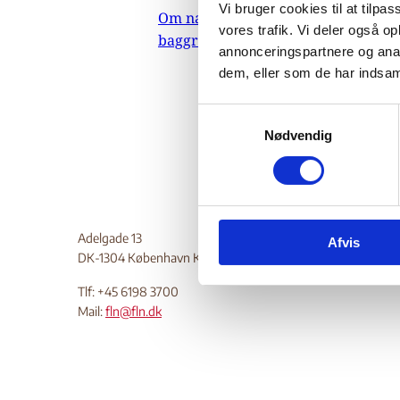
Vi bruger cookies til at tilpas
Om nævnets
11.
vores trafik. Vi deler også 
baggrundsmateriale
annonceringspartnere og anal
Indeholde
dem, eller som de har indsaml
Do
S
Nødvendig
a
m
t
y
k
Adelgade 13
Afvis
k
DK-1304 København K
e
v
Tlf: +45 6198 3700
a
Mail:
fln@fln.dk
l
g