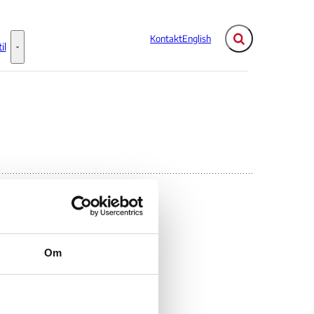
Kontakt
English
Fold søgefelt ud
il
Flere links
Information til - Flere links
Council
Om