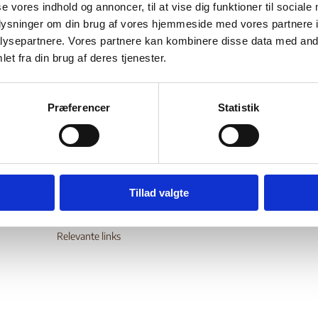
se vores indhold og annoncer, til at vise dig funktioner til sociale
Bilag 358
10.2025
UN Security Council (UNSC)
Diverse emner (I)
oplysninger om din brug af vores hjemmeside med vores partnere i
ysepartnere. Vores partnere kan kombinere disse data med andr
r en liste over personer og grupper, som er optaget på FN’s sanktionslis
et fra din brug af deres tjenester.
wnload
Præferencer
Statistik
Digital Post - Borger
Tillad valgte
Digital Post - Virksomheder
Tilgængelighedserklæring
Relevante links