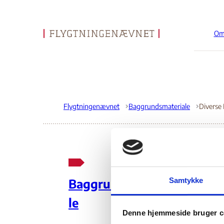
Om
Gå til forsiden
Flygtningenævnet
Baggrundsmateriale
Diverse
Un
Samtykke
Baggrundsmateria
Co
le
Denne hjemmeside bruger c