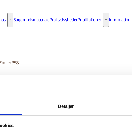
 os
Baggrundsmateriale
Praksis
Nyheder
Publikationer
Information t
Om os - Flere links
Publikationer - 
 Emner 358
ited Nations Security 
Detaljer
nsolidated List
ookies