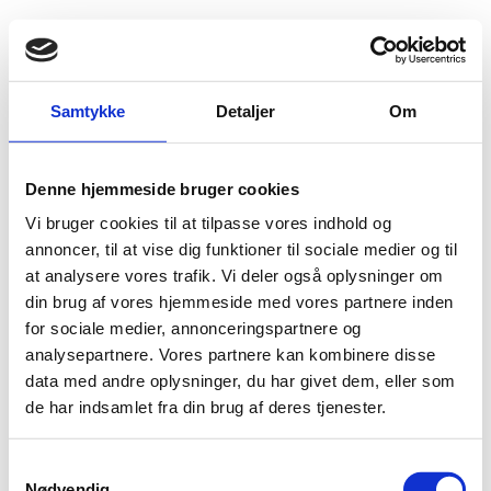
Fold søgefelt ud
Menu
Gå til forsiden
Flygtningenævnet
Baggrundsmateriale
Guinea 225
Samtykke
Detaljer
Om
2024 Country Reports on Human Rights Practices
Denne hjemmeside bruger cookies
Guinea
Vi bruger cookies til at tilpasse vores indhold og
annoncer, til at vise dig funktioner til sociale medier og til
Bilag 225
12.08.2025
US Department of State (USDoS)
Guinea (II)
at analysere vores trafik. Vi deler også oplysninger om
Download
din brug af vores hjemmeside med vores partnere inden
for sociale medier, annonceringspartnere og
analysepartnere. Vores partnere kan kombinere disse
data med andre oplysninger, du har givet dem, eller som
de har indsamlet fra din brug af deres tjenester.
S
Nødvendig