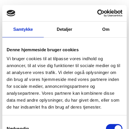
Fold søgefelt ud
Menu
Gå til forsiden
Flygtningenævnet
Baggrundsmateriale
Samtykke
Detaljer
Om
Death Sentences and Executions 2018
Denne hjemmeside bruger cookies
Death Sentences and Executions 2018
Vi bruger cookies til at tilpasse vores indhold og
Bilag 31
annoncer, til at vise dig funktioner til sociale medier og til
31.03.2019
Amnesty International (AI)
Djibouti (II)
at analysere vores trafik. Vi deler også oplysninger om
Download
din brug af vores hjemmeside med vores partnere inden
for sociale medier, annonceringspartnere og
analysepartnere. Vores partnere kan kombinere disse
data med andre oplysninger, du har givet dem, eller som
de har indsamlet fra din brug af deres tjenester.
Adelgade 13
S
DK-1304 København K
Nødvendig