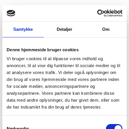
Fold søgefelt ud
Menu
Gå til forsiden
Flygtningenævnet
Baggrundsmateriale
Samtykke
Detaljer
Om
Information Centre for Asylum and Migration. Briefing notes
Denne hjemmeside bruger cookies
Information Centre for Asylum and Migration.
Vi bruger cookies til at tilpasse vores indhold og
Briefing notes
annoncer, til at vise dig funktioner til sociale medier og til
at analysere vores trafik. Vi deler også oplysninger om
Bilag 925
17.09.2018
Bundesamt für Migration und Flüchtlinge (BAMF) brug
Syrien (I)
din brug af vores hjemmeside med vores partnere inden
for sociale medier, annonceringspartnere og
Indeholder oplysninger om den sikkerhedsmæssige
analysepartnere. Vores partnere kan kombinere disse
situation i
Idlib
. Indeholder derudover oplysninger om det
data med andre oplysninger, du har givet dem, eller som
lokale valg den 16. september 2018
de har indsamlet fra din brug af deres tjenester.
Download
S
Nødvendig