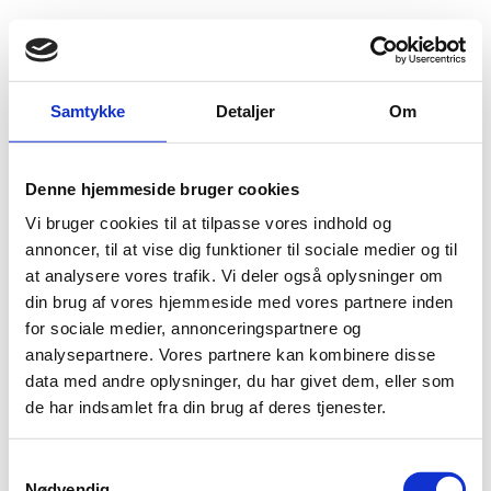
Fold søgefelt ud
Menu
Gå til forsiden
Flygtningenævnet
Baggrundsmateriale
Samtykke
Detaljer
Om
Country Report on Terrorism 2017 - Foreign Terrorist Organizations: Tehrik-e Taliban Pakistan
Denne hjemmeside bruger cookies
Country Report on Terrorism 2017 - Foreign Terrorist
Vi bruger cookies til at tilpasse vores indhold og
Organizations: Tehrik-e Taliban Pakistan
annoncer, til at vise dig funktioner til sociale medier og til
at analysere vores trafik. Vi deler også oplysninger om
Bilag 420
19.09.2018
US Department of State (USDoS)
Pakistan (I)
din brug af vores hjemmeside med vores partnere inden
Indeholder oplysninger om den sikkerhedsmæssige
for sociale medier, annonceringspartnere og
situation. Indeholder særlig oplysninger om organisationen
analysepartnere. Vores partnere kan kombinere disse
Tehrik-e Taliban Pakistan
.
data med andre oplysninger, du har givet dem, eller som
de har indsamlet fra din brug af deres tjenester.
Download
S
Nødvendig