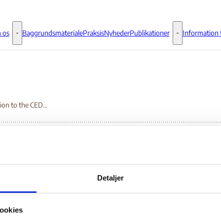
 os
Baggrundsmateriale
Praksis
Nyheder
Publikationer
Information t
Om os - Flere links
Publikationer - 
Submission to the CEDAW Committee on Nepal
bmission to the CED
Detaljer
mmittee on Nepal
ookies