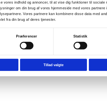
se vores indhold og annoncer, til at vise dig funktioner til sociale
Bilag 74
.09.2018
Human Rights Watch (HRW)
Nepal (II)
oplysninger om din brug af vores hjemmeside med vores partnere i
ysepartnere. Vores partnere kan kombinere disse data med andr
wnload
et fra din brug af deres tjenester.
Præferencer
Statistik
Digital Post - Borger
Digital Post - Virksomheder
Tilgængelighedserklæring
Relevante links
Tillad valgte