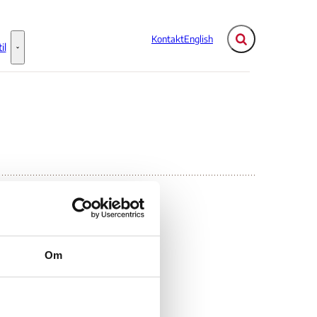
Kontakt
English
Fold søgefelt ud
il
Flere links
Information til - Flere links
AW
Om