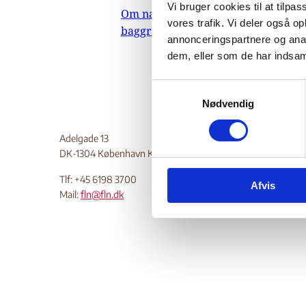
Vi bruger cookies til at tilpas
Om nævnets
30
vores trafik. Vi deler også 
baggrundsmateriale
annonceringspartnere og anal
Do
dem, eller som de har indsaml
S
Nødvendig
a
m
t
Adelgade 13
y
DK-1304 København K
k
Tlf: +45 6198 3700
Afvis
k
Mail:
fln@fln.dk
e
v
a
l
g