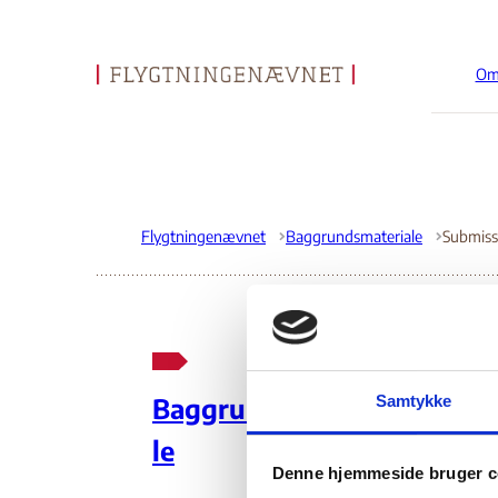
Om
Gå til forsiden
Flygtningenævnet
Baggrundsmateriale
Su
Samtykke
Baggrundsmateria
Co
le
Denne hjemmeside bruger c