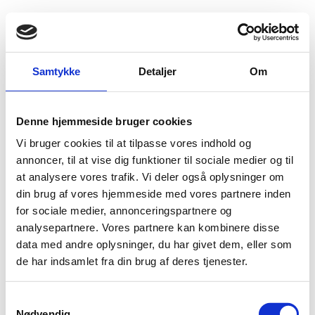
Fold søgefelt ud
Menu
Gå til forsiden
Flygtningenævnet
Baggrundsmateriale
Samtykke
Detaljer
Om
Country Policy and Information Note Iraq: Internal relocation, civil documentation and returns
Denne hjemmeside bruger cookies
Country Policy and Information Note Iraq: Internal
Vi bruger cookies til at tilpasse vores indhold og
relocation, civil documentation and returns
annoncer, til at vise dig funktioner til sociale medier og til
at analysere vores trafik. Vi deler også oplysninger om
Bilag 1176
30.09.2018
UK Home Office
Irak (I)
din brug af vores hjemmeside med vores partnere inden
Indeholder oplysninger om muligheden for anvendelse af
for sociale medier, annonceringspartnere og
internt flugtalternativ, identitetsdokumenter,
analysepartnere. Vores partnere kan kombinere disse
tilbagesendelse af irakiske statsborgere samt om
data med andre oplysninger, du har givet dem, eller som
adgangsforholdene til KRI og områder udenfor KRI.
de har indsamlet fra din brug af deres tjenester.
Download
S
Nødvendig