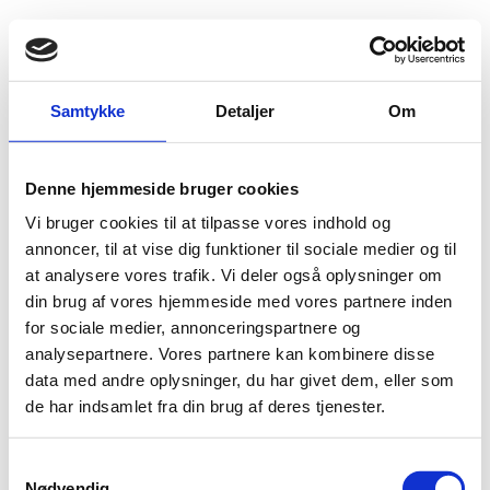
Fold søgefelt ud
Menu
Gå til forsiden
Flygtningenævnet
Baggrundsmateriale
Samtykke
Detaljer
Om
Country Reports on Terrorism 2017 - Foreign Terrorist Organizations: Harakat-ul Jihad Islami
Denne hjemmeside bruger cookies
Country Reports on Terrorism 2017 - Foreign
Vi bruger cookies til at tilpasse vores indhold og
Terrorist Organizations: Harakat-ul Jihad Islami
annoncer, til at vise dig funktioner til sociale medier og til
at analysere vores trafik. Vi deler også oplysninger om
Bilag 881
19.09.2018
US Department of State (USDoS)
Afghanistan (I)
din brug af vores hjemmeside med vores partnere inden
Indeholder oplysninger om organisationen
Harakat-ul
for sociale medier, annonceringspartnere og
Jihad Islami
, herunder oplysninger om organisationens
analysepartnere. Vores partnere kan kombinere disse
tilstedeværelse i Afghanistan og tilknytning til
Taliban
data med andre oplysninger, du har givet dem, eller som
de har indsamlet fra din brug af deres tjenester.
Download
S
Nødvendig