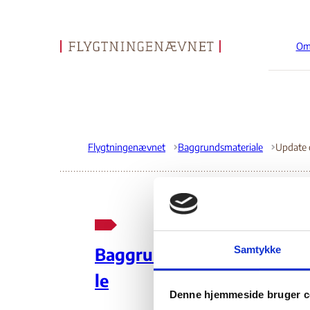
Om
Gå til forsiden
Flygtningenævnet
Baggrundsmateriale
Up
Samtykke
Baggrundsmateria
hu
le
Denne hjemmeside bruger c