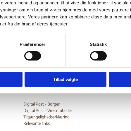
overing 19 - 25 March
se vores indhold og annoncer, til at vise dig funktioner til sociale
oplysninger om din brug af vores hjemmeside med vores partnere i
ysepartnere. Vores partnere kan kombinere disse data med andr
18)
et fra din brug af deres tjenester.
Bilag 168
03.2018
OCHA
Yemen (II)
Præferencer
Statistik
wnload
Tillad valgte
Digital Post - Borger
Digital Post - Virksomheder
Tilgængelighedserklæring
Relevante links