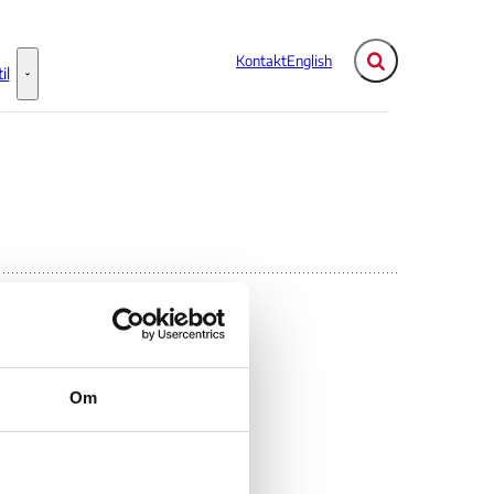
Kontakt
English
Fold søgefelt ud
il
Flere links
Information til - Flere links
Om