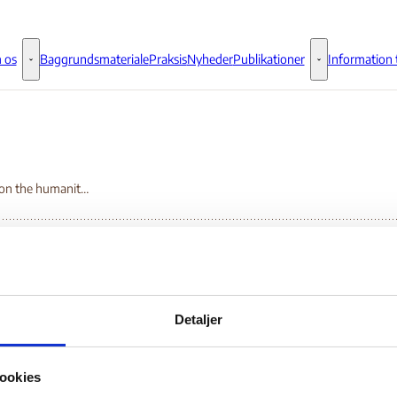
 os
Baggrundsmateriale
Praksis
Nyheder
Publikationer
Information t
Om os - Flere links
Publikationer - 
Update on the humanitarian situation (covering 19 - 25 March 2018)
date on the
Detaljer
manitarian situation
ookies