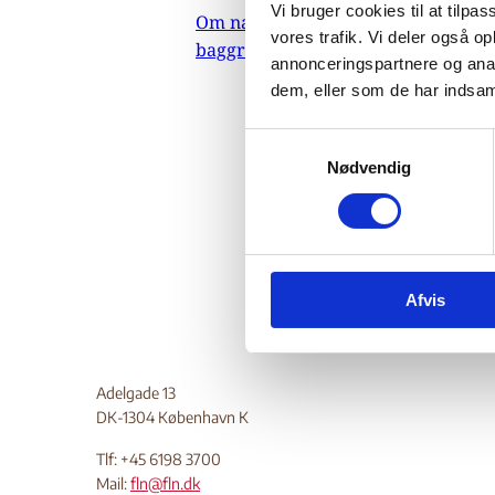
(c
Vi bruger cookies til at tilpas
Om nævnets
vores trafik. Vi deler også 
baggrundsmateriale
annonceringspartnere og anal
20
dem, eller som de har indsaml
S
25.
Nødvendig
a
m
Do
t
y
k
Afvis
k
e
v
a
Adelgade 13
l
DK-1304 København K
g
Tlf: +45 6198 3700
Mail:
fln@fln.dk