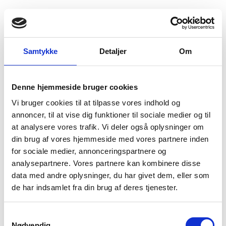
Fold søgefelt ud
Menu
Gå til forsiden
Flygtningenævnet
Baggrundsmateriale
Samtykke
Detaljer
Om
Children and armed conflict. Report of the Secretary General
Denne hjemmeside bruger cookies
Children and armed conflict. Report of the Secretary
Vi bruger cookies til at tilpasse vores indhold og
General
annoncer, til at vise dig funktioner til sociale medier og til
at analysere vores trafik. Vi deler også oplysninger om
Bilag 185
16.05.2018
UN General Assembly Security Council
Yemen (II)
din brug af vores hjemmeside med vores partnere inden
Download
for sociale medier, annonceringspartnere og
analysepartnere. Vores partnere kan kombinere disse
data med andre oplysninger, du har givet dem, eller som
de har indsamlet fra din brug af deres tjenester.
S
Nødvendig