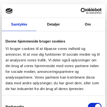
Fold søgefelt ud
Menu
Gå til forsiden
Flygtningenævnet
Baggrundsmateriale
Samtykke
Detaljer
Om
Withdrawal of reception conditions of asylum seekers
Denne hjemmeside bruger cookies
Withdrawal of reception conditions of asylum
Vi bruger cookies til at tilpasse vores indhold og
seekers
annoncer, til at vise dig funktioner til sociale medier og til
at analysere vores trafik. Vi deler også oplysninger om
Bilag 158
30.06.2018
The Asylum Information Database (AIDA)
Ungarn (II)
din brug af vores hjemmeside med vores partnere inden
for sociale medier, annonceringspartnere og
Download
analysepartnere. Vores partnere kan kombinere disse
data med andre oplysninger, du har givet dem, eller som
de har indsamlet fra din brug af deres tjenester.
S
Nødvendig