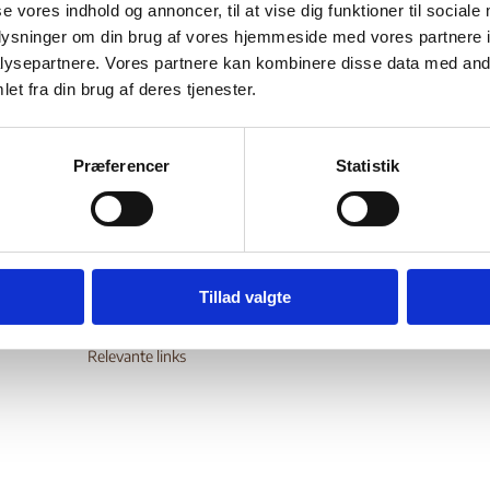
se vores indhold og annoncer, til at vise dig funktioner til sociale
Bilag 495
06.2018
US Department of State (USDoS)
Kina (II)
oplysninger om din brug af vores hjemmeside med vores partnere i
der oplysninger om menneskehandel, herunder om bekæmpelse 
ysepartnere. Vores partnere kan kombinere disse data med andr
et fra din brug af deres tjenester.
ehandel.
wnload
Præferencer
Statistik
Digital Post - Borger
Tillad valgte
Digital Post - Virksomheder
Tilgængelighedserklæring
Relevante links