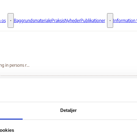
 os
Baggrundsmateriale
Praksis
Nyheder
Publikationer
Information t
Om os - Flere links
Publikationer - 
Trafficking in persons report 2018 – Macau
fficking in persons
Detaljer
port 2018 – Macau
ookies