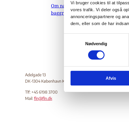
Vi bruger cookies til at tilpas
Om nævnets
27.
vores trafik. Vi deler også 
baggrundsmateriale
Indehol
annonceringspartnere og anal
dem, eller som de har indsaml
mennesk
Do
S
Nødvendig
a
m
t
y
k
Adelgade 13
Afvis
k
DK-1304 København K
e
Tlf: +45 6198 3700
v
Mail:
fln@fln.dk
a
l
g