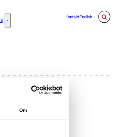
Kontakt
English
Fold søgefelt ud
il
Flere links
Information til - Flere links
Om