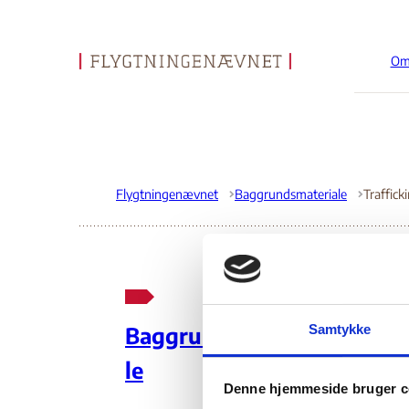
Om
Gå til forsiden
Flygtningenævnet
Baggrundsmateriale
Tra
Samtykke
Baggrundsmateria
re
le
Denne hjemmeside bruger c