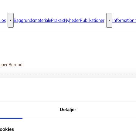
 os
Baggrundsmateriale
Praksis
Nyheder
Publikationer
Information t
Om os - Flere links
Publikationer - 
Paper Burundi
licy Paper Burundi
Detaljer
Bilag 295
07.2018
ookies
ice of the Commissioner General for Refugees and Stateless Persons (Belg