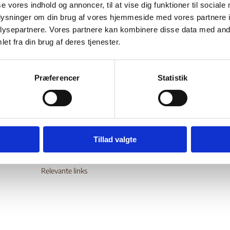
undi (II)
se vores indhold og annoncer, til at vise dig funktioner til sociale
oplysninger om din brug af vores hjemmeside med vores partnere i
er oplysninger om den sikkerhedsmæssige, menneskeretlige og p
ysepartnere. Vores partnere kan kombinere disse data med andr
n i landet samt de belgiske myndigheders vurdering heraf i forhol
et fra din brug af deres tjenester.
ngen af asylsager vedrørende burundiske statsborgere
wnload
Præferencer
Statistik
Digital Post - Borger
Tillad valgte
Digital Post - Virksomheder
Tilgængelighedserklæring
Relevante links