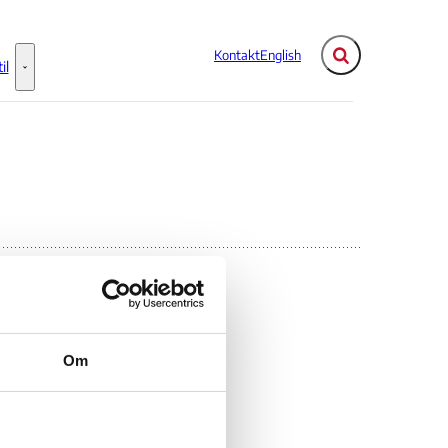
Kontakt
English
Fold søgefelt ud
il
Flere links
Information til - Flere links
Om
ium)