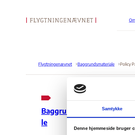
Om
Gå til forsiden
Flygtningenævnet
Baggrundsmateriale
Policy 
Po
Samtykke
Baggrundsmateria
le
04.
Denne hjemmeside bruger c
Off