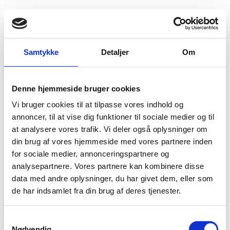
Fold søgefelt ud
Menu
Gå til forsiden
Flygtningenævnet
Baggrundsmateriale
Samtykke
Detaljer
Om
112 Medical, Civil Defense, and Red Crescent Personnel Killed, and 243 Attacks on Their Vital Facilities in Syria in 2017; Six Medical and Civil Defense Personnel Killed, and 12 Attacks on Their Vital Facilities in December
Denne hjemmeside bruger cookies
112 Medical, Civil Defense, and Red Crescent
Vi bruger cookies til at tilpasse vores indhold og
Personnel Killed, and 243 Attacks on Their Vital
annoncer, til at vise dig funktioner til sociale medier og til
Facilities in Syria in 2017; Six Medical and Civil
at analysere vores trafik. Vi deler også oplysninger om
Defense Personnel Killed, and 12 Attacks on Their
din brug af vores hjemmeside med vores partnere inden
Vital Facilities in December
for sociale medier, annonceringspartnere og
analysepartnere. Vores partnere kan kombinere disse
Bilag 770
06.01.2018
Syrian Network for Human Rights (SNHR)
data med andre oplysninger, du har givet dem, eller som
Syrien (I)
de har indsamlet fra din brug af deres tjenester.
Indeholder oplysninger om angreb på medicinske faciliteter
og medicinsk personale i 2017
S
Nødvendig