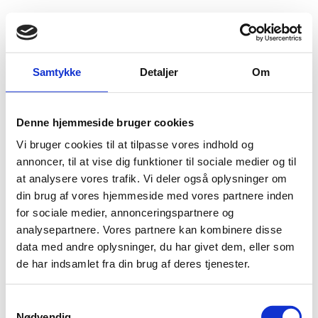
Fold søgefelt ud
Menu
Gå til forsiden
Flygtningenævnet
Baggrundsmateriale
Samtykke
Detaljer
Om
Country Policy and Information Note. Iran: Fear of punishment for crimes committed in other countries (“Double Jeopardy” or re-prosecution)
Denne hjemmeside bruger cookies
Country Policy and Information Note. Iran: Fear of
Vi bruger cookies til at tilpasse vores indhold og
punishment for crimes committed in other countries
annoncer, til at vise dig funktioner til sociale medier og til
(“Double Jeopardy” or re-prosecution)
at analysere vores trafik. Vi deler også oplysninger om
din brug af vores hjemmeside med vores partnere inden
Bilag 736
01.01.2018
UK Home Office (UK HO)
Iran (I)
for sociale medier, annonceringspartnere og
Indeholder oplysninger om dobbeltstraf under henvisning
analysepartnere. Vores partnere kan kombinere disse
til den iranske straffelovs artikel 7.
data med andre oplysninger, du har givet dem, eller som
de har indsamlet fra din brug af deres tjenester.
Download
S
Nødvendig