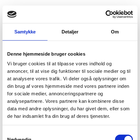
Fold søgefelt ud
Menu
Gå til forsiden
Flygtningenævnet
Baggrundsmateriale
Samtykke
Detaljer
Om
Amnesty International Report 2017/2018 – Libya
Denne hjemmeside bruger cookies
Amnesty International Report 2017/2018 – Libya
Vi bruger cookies til at tilpasse vores indhold og
Amnesty International (AI)
annoncer, til at vise dig funktioner til sociale medier og til
22.02.2018
Libyen (II)
Bilag 285
at analysere vores trafik. Vi deler også oplysninger om
Omhandler begivenheder i 2017 og indeholder oplysninger
din brug af vores hjemmeside med vores partnere inden
om den politiske, sikkerhedsmæssige og menneskeretlige
for sociale medier, annonceringspartnere og
situation
analysepartnere. Vores partnere kan kombinere disse
Download
data med andre oplysninger, du har givet dem, eller som
de har indsamlet fra din brug af deres tjenester.
S
Nødvendig