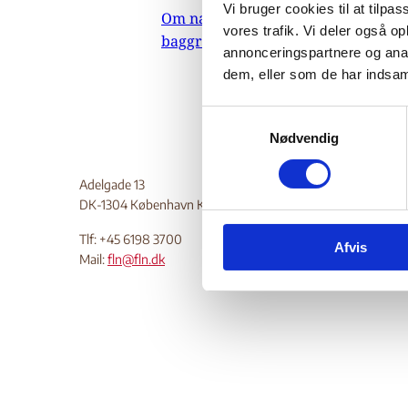
Vi bruger cookies til at tilpas
Om nævnets
08
vores trafik. Vi deler også 
baggrundsmateriale
annonceringspartnere og anal
Do
dem, eller som de har indsaml
S
Nødvendig
a
m
t
Adelgade 13
y
DK-1304 København K
k
Tlf: +45 6198 3700
Afvis
k
Mail:
fln@fln.dk
e
v
a
l
g