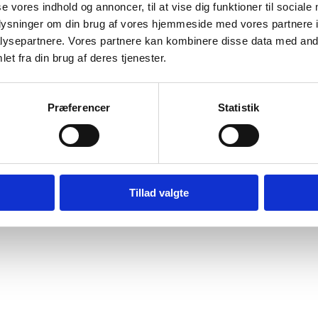
se vores indhold og annoncer, til at vise dig funktioner til sociale
Bilag 42
.02.2018
Human Rights Watch (HRW)
Filippinerne (II)
oplysninger om din brug af vores hjemmeside med vores partnere i
ysepartnere. Vores partnere kan kombinere disse data med andr
wnload
et fra din brug af deres tjenester.
Præferencer
Statistik
Digital Post - Borger
Digital Post - Virksomheder
Tilgængelighedserklæring
Relevante links
Tillad valgte