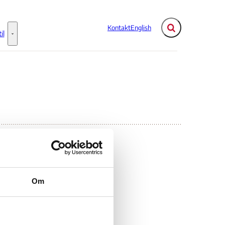
Kontakt
English
Fold søgefelt ud
il
Flere links
Information til - Flere links
rug
Om