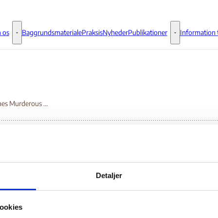
 os
Baggrundsmateriale
Praksis
Nyheder
Publikationer
Information t
Om os - Flere links
Publikationer - 
Philippines Murderous Drug War inn ICC Crosshairs
ilippines Murderous D
Detaljer
r inn ICC Crosshairs
ookies