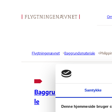
Om
Gå til forsiden
Flygtningenævnet
Baggrundsmateriale
Ph
Samtykke
Baggrundsmateria
Wa
le
Denne hjemmeside bruger c