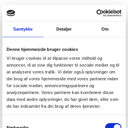
Fold søgefelt ud
Menu
Gå til forsiden
Flygtningenævnet
Baggrundsmateriale
Samtykke
Detaljer
Om
Report of the Secretary-General on progress in the implementation of the 31 December 2016 political agreement
Denne hjemmeside bruger cookies
Report of the Secretary-General on progress in the
Vi bruger cookies til at tilpasse vores indhold og
implementation of the 31 December 2016 political
annoncer, til at vise dig funktioner til sociale medier og til
agreement
at analysere vores trafik. Vi deler også oplysninger om
din brug af vores hjemmeside med vores partnere inden
Bilag 484
15.02.2018
UN Security Council
Den Demokratiske Republik Congo (I)
for sociale medier, annonceringspartnere og
analysepartnere. Vores partnere kan kombinere disse
Indeholder oplysninger om den politiske,
data med andre oplysninger, du har givet dem, eller som
sikkerhedsmæssige og menneskeretlige situation.
de har indsamlet fra din brug af deres tjenester.
Download
S
Nødvendig