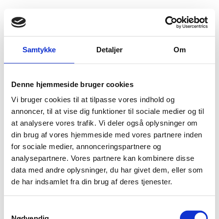
Fold søgefelt ud
Menu
Gå til forsiden
Flygtningenævnet
Baggrundsmateriale
Samtykke
Detaljer
Om
Palestina – vårdnad av barn
Denne hjemmeside bruger cookies
Palestina – vårdnad av barn
Vi bruger cookies til at tilpasse vores indhold og
Bilag 374
annoncer, til at vise dig funktioner til sociale medier og til
03.12.2018
Migrationsverket (LIFOS)
Gaza/Vestbredden (I)
at analysere vores trafik. Vi deler også oplysninger om
Indeholder oplysninger om familieret og spørgsmål
din brug af vores hjemmeside med vores partnere inden
vedrørende forældremyndighed over
børn
i Gaza og på
for sociale medier, annonceringspartnere og
Vestbredden.
analysepartnere. Vores partnere kan kombinere disse
Download
data med andre oplysninger, du har givet dem, eller som
de har indsamlet fra din brug af deres tjenester.
S
Nødvendig