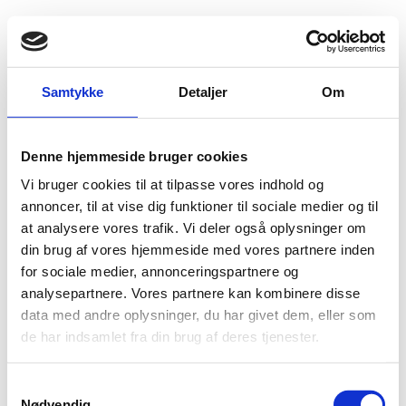
Fold søgefelt ud
Menu
Gå til forsiden
Flygtningenævnet
Baggrundsmateriale
Samtykke
Detaljer
Om
Asylum-seekers with Inadmissible Claims are Denied Food in Transit Zones at Border
Denne hjemmeside bruger cookies
Asylum-seekers with Inadmissible Claims are
Vi bruger cookies til at tilpasse vores indhold og
Denied Food in Transit Zones at Border
annoncer, til at vise dig funktioner til sociale medier og til
at analysere vores trafik. Vi deler også oplysninger om
Bilag 91
17.08.2018
Hungarian Helsinki Committee
Ungarn (II)
din brug af vores hjemmeside med vores partnere inden
Download
for sociale medier, annonceringspartnere og
analysepartnere. Vores partnere kan kombinere disse
data med andre oplysninger, du har givet dem, eller som
de har indsamlet fra din brug af deres tjenester.
S
Nødvendig