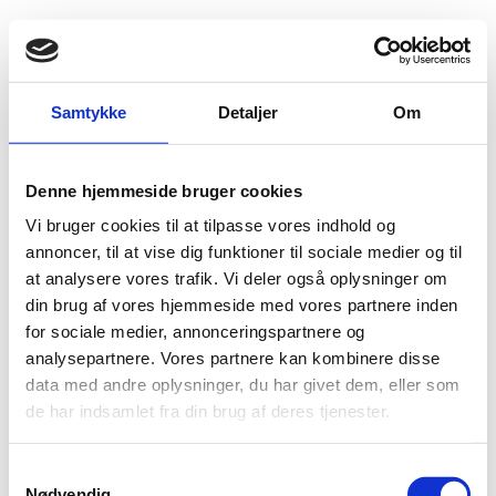
Fold søgefelt ud
Menu
Gå til forsiden
Flygtningenævnet
Baggrundsmateriale
Samtykke
Detaljer
Om
Statelessness and Citizenship in the East African Community
Denne hjemmeside bruger cookies
Statelessness and Citizenship in the East African
Vi bruger cookies til at tilpasse vores indhold og
Community
annoncer, til at vise dig funktioner til sociale medier og til
at analysere vores trafik. Vi deler også oplysninger om
Bilag 569
31.08.2018
United Nations High Commissioner for Refugees (UNHCR)
din brug af vores hjemmeside med vores partnere inden
Den Demokratiske Republik Congo (I)
for sociale medier, annonceringspartnere og
Indeholder oplysninger om adgangen til statsborgerskab
analysepartnere. Vores partnere kan kombinere disse
data med andre oplysninger, du har givet dem, eller som
samt oplysninger om forholdene for
statsløse
i det
de har indsamlet fra din brug af deres tjenester.
Østafrikanske Fælleskab.
Download
S
Nødvendig