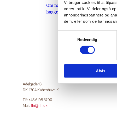
Afr
Vi bruger cookies til at tilpas
Om nævnets
vores trafik. Vi deler også 
baggrundsmateriale
annonceringspartnere og anal
dem, eller som de har indsaml
01.
Indehold
S
afrikans
Nødvendig
a
m
Do
t
y
k
Afvis
k
e
v
Adelgade 13
DK-1304 København K
a
l
Tlf: +45 6198 3700
g
Mail:
fln@fln.dk