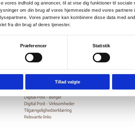
ican political violence
se vores indhold og annoncer, til at vise dig funktioner til sociale
oplysninger om din brug af vores hjemmeside med vores partnere i
ysepartnere. Vores partnere kan kombinere disse data med andr
et fra din brug af deres tjenester.
Bilag 378
04.2018
Armed Conflict Location & Event Data Project (ACLED
er oplysninger om omfanget af politisk motiveret vold i en ræk
ke lande, herunder Sudan.
Præferencer
Statistik
wnload
Tillad valgte
Digital Post - Borger
Digital Post - Virksomheder
Tilgængelighedserklæring
Relevante links