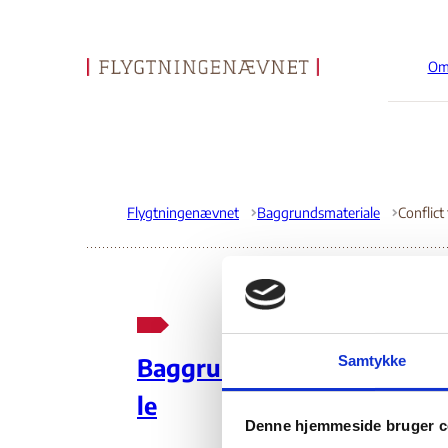
Om
Gå til forsiden
Flygtningenævnet
Baggrundsmateriale
Con
Samtykke
Baggrundsmateria
Re
le
Denne hjemmeside bruger c