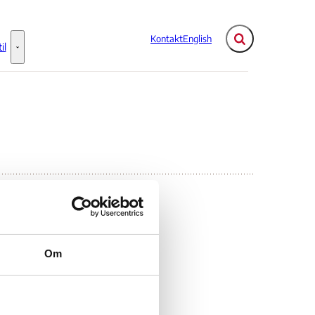
Kontakt
English
Fold søgefelt ud
il
Flere links
Information til - Flere links
Om