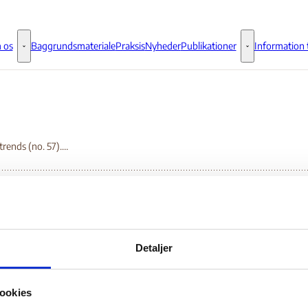
 os
Baggrundsmateriale
Praksis
Nyheder
Publikationer
Information t
Om os - Flere links
Publikationer - 
Conflict trends (no. 57). Real-time analysis of African political violence
flict trends (no. 57).
Detaljer
al-time analysis of
ookies