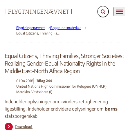
Fold søgefelt ud
Menu
Gå til forsiden
Flygtningenævnet
Baggrundsmateriale
Equal Citizens, Thriving Families, Stronger Societies: Realizing Gender-Equal Nationality Rights in the Middle East-North Africa Region
Equal Citizens, Thriving Families, Stronger Societies:
Realizing Gender-Equal Nationality Rights in the
Middle East-North Africa Region
Bilag 244
01.04.2018
United Nations High Commissioner for Refugees (UNHCR)
Marokko-Vestsahara (I)
Indeholder oplysninger om kvinders rettigheder og
ligestilling. Indeholder endvidere oplysninger om
børns
statsborgerskab.
Download