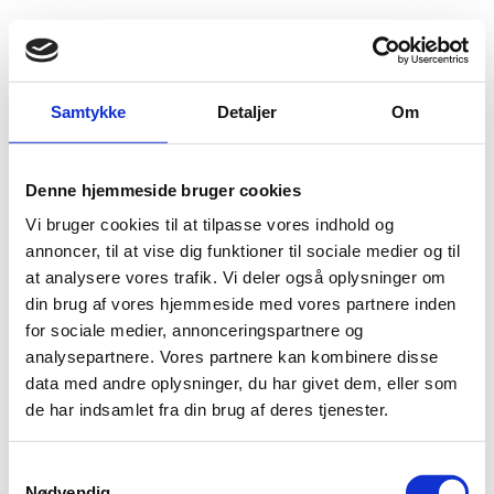
Fold søgefelt ud
Menu
Gå til forsiden
Flygtningenævnet
Baggrundsmateriale
Samtykke
Detaljer
Om
Country Report on Human Rights Practices 2017 - Guinea
Denne hjemmeside bruger cookies
Country Report on Human Rights Practices 2017 -
Vi bruger cookies til at tilpasse vores indhold og
Guinea
annoncer, til at vise dig funktioner til sociale medier og til
at analysere vores trafik. Vi deler også oplysninger om
Bilag 155
20.04.2018
US Department of State (USDoS)
Guinea (II)
din brug af vores hjemmeside med vores partnere inden
Download
for sociale medier, annonceringspartnere og
analysepartnere. Vores partnere kan kombinere disse
data med andre oplysninger, du har givet dem, eller som
de har indsamlet fra din brug af deres tjenester.
S
Nødvendig