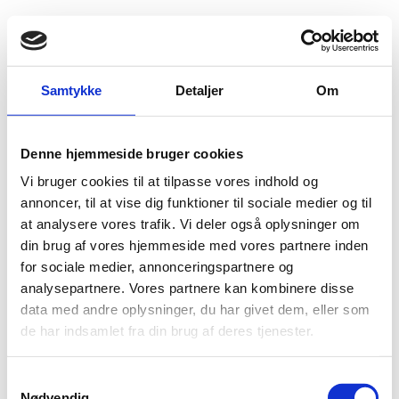
Fold søgefelt ud
Menu
Gå til forsiden
Flygtningenævnet
Baggrundsmateriale
Samtykke
Detaljer
Om
Annual report on religious freedom (covering January 2017 to February 2018)
Denne hjemmeside bruger cookies
Annual report on religious freedom (covering
Vi bruger cookies til at tilpasse vores indhold og
January 2017 to February 2018)
annoncer, til at vise dig funktioner til sociale medier og til
at analysere vores trafik. Vi deler også oplysninger om
Bilag 229
01.04.2018
US Commission on International Religious Freedom (USCIRF)
din brug af vores hjemmeside med vores partnere inden
Aserbajdsjan (II)
for sociale medier, annonceringspartnere og
Indeholder oplysninger om trosretninger og religionsfrihed
analysepartnere. Vores partnere kan kombinere disse
data med andre oplysninger, du har givet dem, eller som
Download
de har indsamlet fra din brug af deres tjenester.
S
Nødvendig