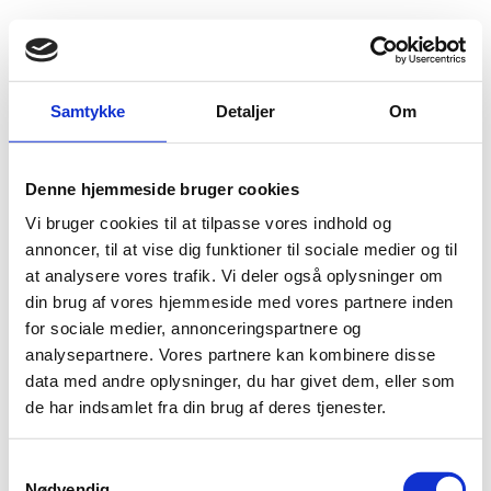
Fold søgefelt ud
Menu
Gå til forsiden
Flygtningenævnet
Baggrundsmateriale
Samtykke
Detaljer
Om
Sexual violence against men and boys in the Syria crisis
Denne hjemmeside bruger cookies
Sexual violence against men and boys in the Syria
Vi bruger cookies til at tilpasse vores indhold og
crisis
annoncer, til at vise dig funktioner til sociale medier og til
at analysere vores trafik. Vi deler også oplysninger om
Bilag 722
01.10.2017
United Nations High Commissioner for Refugees (UNHCR)
Syrien (I)
din brug af vores hjemmeside med vores partnere inden
for sociale medier, annonceringspartnere og
Indeholder oplysninger om seksuelle overgreb mod
mænd
analysepartnere. Vores partnere kan kombinere disse
under borgerkrigen, herunder om seksuelle overgreb mod
data med andre oplysninger, du har givet dem, eller som
LGBTI-personer
de har indsamlet fra din brug af deres tjenester.
Download
S
Nødvendig